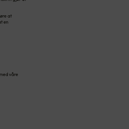
føre at
at en
t med våre