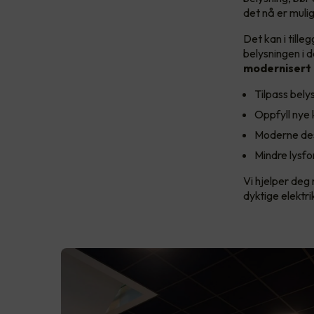
det nå er muli
Det kan i till
belysningen i d
modernisert 
Tilpass bely
Oppfyll nye k
Moderne desi
Mindre lysfo
Vi hjelper deg 
dyktige elektr