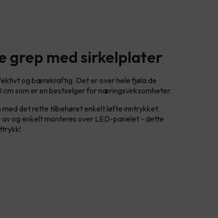
e grep med sirkelplater
ktivt og bærekraftig. Det er over hele fjøla de
 cm som er en bestselger for næringsvirksomheter.
d det rette tilbehøret enkelt løfte inntrykket.
en av og enkelt monteres over LED-panelet - dette
ttrykk!