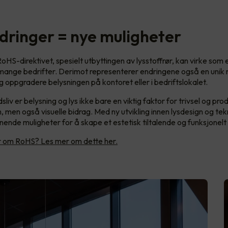
dringer = nye muligheter
oHS-direktivet, spesielt utbyttingen av lysstoffrør, kan virke som 
 mange bedrifter. Derimot representerer endringene også en unik m
 oppgradere belysningen på kontoret eller i bedriftslokalet.
sliv er belysning og lys ikke bare en viktig faktor for trivsel og pro
, men også visuelle bidrag. Med ny utvikling innen lysdesign og tek
ende muligheter for å skape et estetisk tiltalende og funksjonelt
er om RoHS? Les mer om dette her.