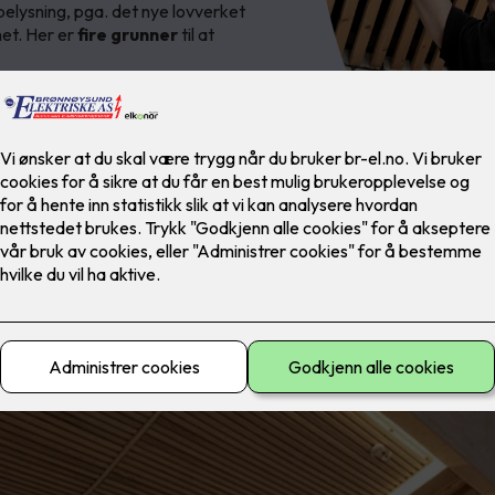
belysning, pga. det nye lovverket
het. Her er
fire grunner
til at