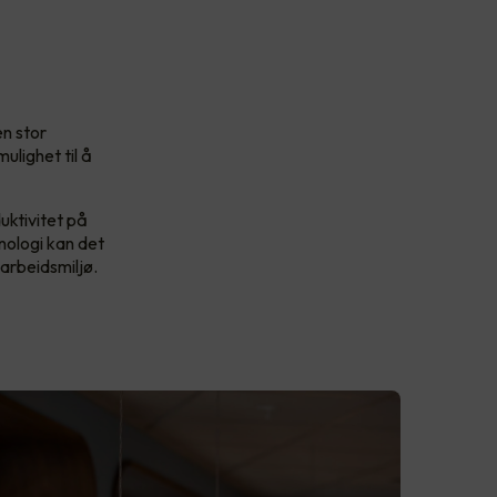
en stor
ulighet til å
duktivitet på
nologi kan det
 arbeidsmiljø.