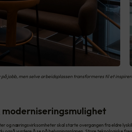
v på jobb, men selve arbeidsplassen transformeres til et inspire
k moderniseringsmulighet
er og næringsvirksomheter skal starte overgangen fra eldre lyskil
 du også vurdere å se på belysningsplanen. Store teknologiske frem