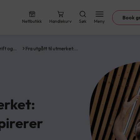
Book g
Nettbutikk
Handlekurv
Søk
Meny
rift og…
Fra utgått til utmerket:…
erket:
pirerer