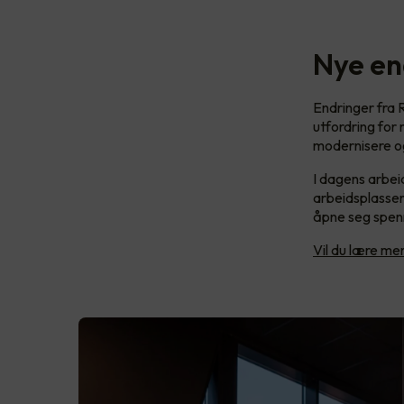
Nye en
Endringer fra R
utfordring for
modernisere og
I dagens arbeid
arbeidsplassen
åpne seg spenn
Vil du lære m