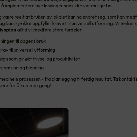
g å implementere nye løsninger som ikke var mulige før.
egg være reelt at bruken av lokalet kan ha endret seg, som kan med
ag kanskje ikke oppfyller kravet til universell utforming. Vi tenker 
lysplan
alltid vil medføre store fordeler:
sningen til dagens bruk
rav til universell utforming
gn som gir økt trivsel og produktivitet
rurensing og blending
med hele prosessen - fra planlegging til ferdig resultat. Ta kontak
ikere for å komme i gang!