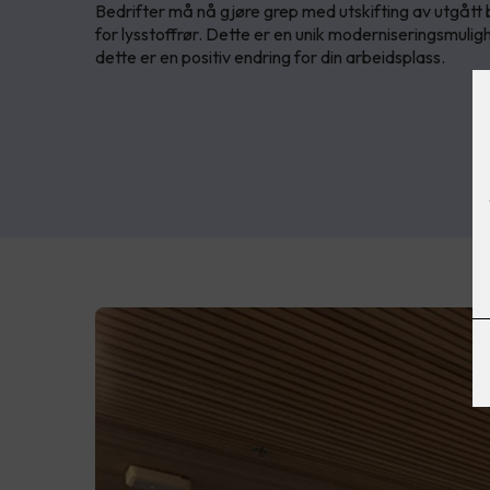
Bedrifter må nå gjøre grep med utskifting av utgått 
for lysstoffrør. Dette er en unik moderniseringsmulig
dette er en positiv endring for din arbeidsplass.