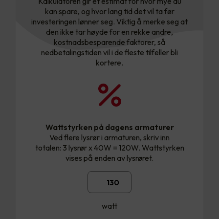
Kalkulatoren gir et estimat for hvor mye du
kan spare, og hvor lang tid det vil ta før
investeringen lønner seg. Viktig å merke seg at
den ikke tar høyde for en rekke andre,
kostnadsbesparende faktorer, så
nedbetalingstiden vil i de fleste tilfeller bli
kortere.
Wattstyrken på dagens armaturer
Ved flere lysrør i armaturen, skriv inn
totalen: 3 lysrør x 40W = 120W. Wattstyrken
vises på enden av lysrøret.
watt