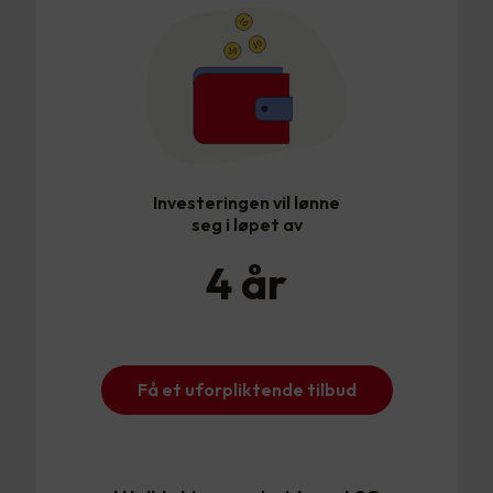
Investeringen vil lønne
seg i løpet av
4
år
Få et uforpliktende tilbud