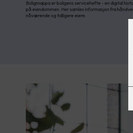
Boligmappa er boligens servicehefte - en digital histo
på eiendommen. Her samles informasjon fra håndver
nåværende og tidligere eiere.