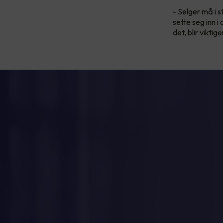
- Selger må i 
sette seg inn 
det, blir vikti