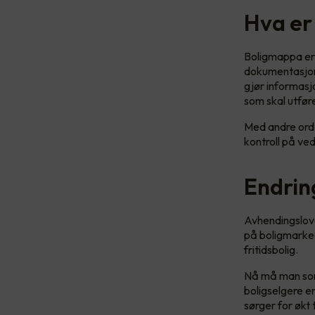
Hva er
Boligmappa er e
dokumentasjon 
gjør informasjo
som skal utfør
Med andre ord 
kontroll på ve
Endrin
Avhendingslove
på boligmarked
fritidsbolig.
Nå må man som 
boligselgere e
sørger for økt 