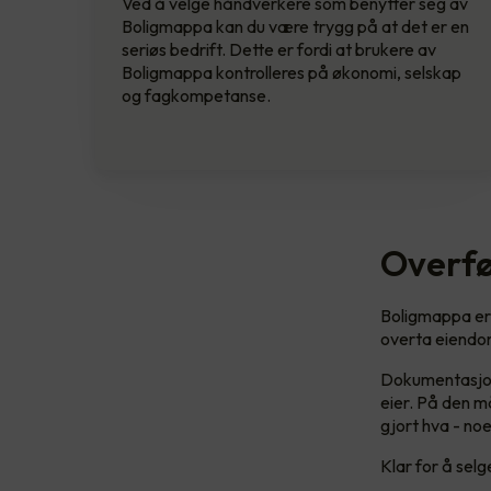
Ved å velge håndverkere som benytter seg av
Boligmappa kan du være trygg på at det er en
seriøs bedrift. Dette er fordi at brukere av
Boligmappa kontrolleres på økonomi, selskap
og fagkompetanse.
Overfø
Boligmappa er 
overta eiend
Dokumentasjon l
eier. På den må
gjort hva - noe
Klar for å selg