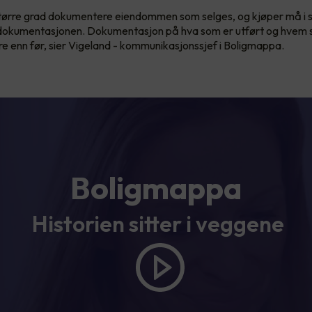
større grad dokumentere eiendommen som selges, og kjøper må i s
i dokumentasjonen. Dokumentasjon på hva som er utført og hvem 
gere enn før, sier Vigeland - kommunikasjonssjef i Boligmappa.
Boligmappa
Historien sitter i veggene