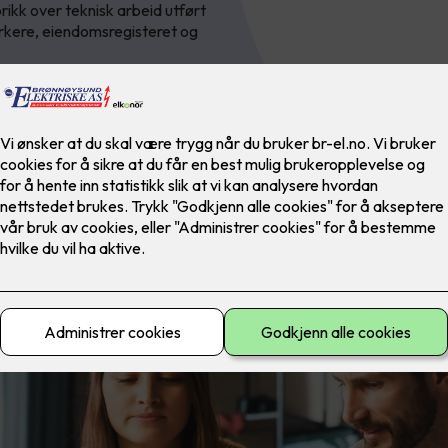
rikk over teknisk arbeid utført
kere, eiendomsregisteret og