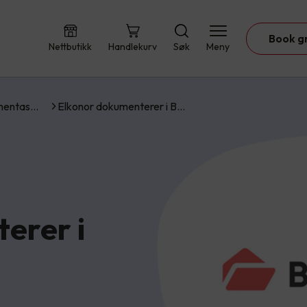
Book g
Nettbutikk
Handlekurv
Søk
Meny
umentas…
Elkonor dokumenterer i B…
erer i