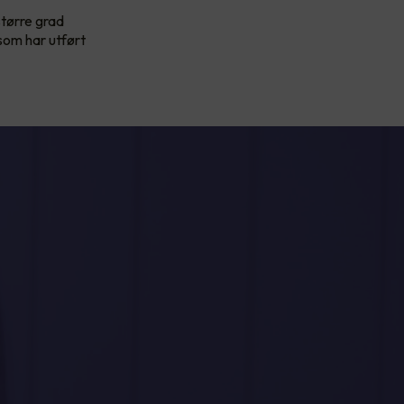
tørre grad
som har utført