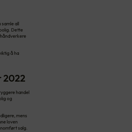
 samle all
bolig. Dette
or håndverkere
iktig å ha
r 2022
ryggere handel
olig og
idligere, mens
nne loven
ennomført salg.