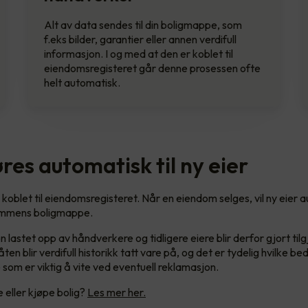
Alt av data sendes til din boligmappe, som
f.eks bilder, garantier eller annen verdifull
informasjon. I og med at den er koblet til
eiendomsregisteret går denne prosessen ofte
helt automatisk.
res automatisk til ny eier
koblet til eiendomsregisteret. Når en eiendom selges, vil ny eier 
ommens boligmappe.
astet opp av håndverkere og tidligere eiere blir derfor gjort tilg
ten blir verdifull historikk tatt vare på, og det er tydelig hvilke be
 som er viktig å vite ved eventuell reklamasjon.
e eller kjøpe bolig?
Les mer her.