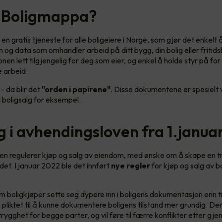
 Boligmappa?
n gratis tjeneste for alle boligeiere i Norge, som gjør det enkelt å
og data som omhandler arbeid på ditt bygg, din bolig eller fritids
nen lett tilgjengelig for deg som eier, og enkel å holde styr på f
e arbeid.
- da blir det
"orden i papirene"
. Disse dokumentene er spesielt v
d boligsalg for eksempel.
g i avhendingsloven fra 1.janua
n regulerer kjøp og salg av eiendom, med ønske om å skape en t
et. I januar 2022 ble det innført
nye regler
for kjøp og salg av b
boligkjøper sette seg dypere inn i boligens dokumentasjon enn t
r pliktet til å kunne dokumentere boligens tilstand mer grundig. De
trygghet for begge parter, og vil føre til færre konflikter etter gj