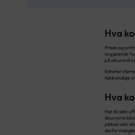
Hva ko
Prisen og omfan
avgjørende for 
på elkontroll 
Enheter større
Nødvendige utb
Hva ka
Har du selv utf
dessverre ikke 
jobben selv el
derfor mangler