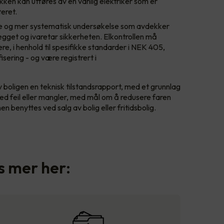
kken kan utføres av en vanlig elektriker som er
teret.
e og mer systematisk undersøkelse som avdekker
nlegget og ivaretar sikkerheten. Elkontrollen må
ere, i henhold til spesifikke standarder i NEK 405,
ering - og være registrert i
r av boligen en teknisk tilstandsrapport, med et grunnlag
ved feil eller mangler, med mål om å redusere faren
 benyttes ved salg av bolig eller fritidsbolig.
es mer her: