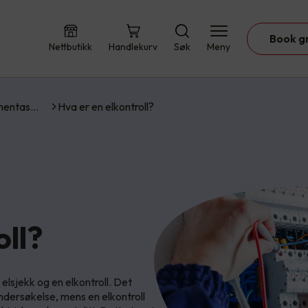
Book g
Nettbutikk
Handlekurv
Søk
Meny
umentas…
Hva er en elkontroll?
oll?
elsjekk og en elkontroll. Det
undersøkelse, mens en elkontroll