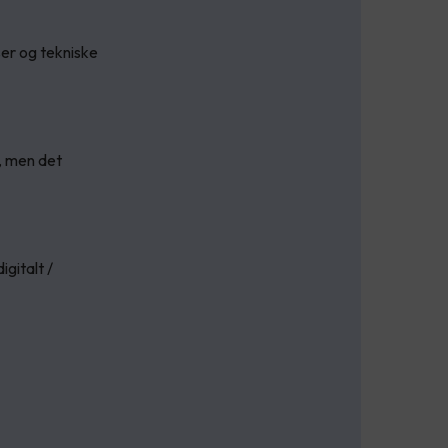
ser og tekniske
t, men det
gitalt /