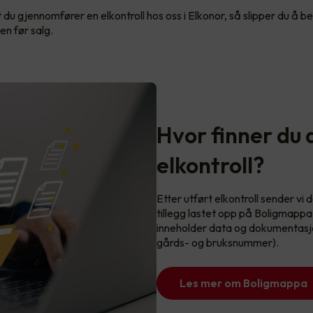
 du gjennomfører en elkontroll hos oss i Elkonor, så slipper du å 
den før salg.
Hvor finner du
elkontroll?
Etter utført elkontroll sender vi
tillegg lastet opp på Boligmapp
inneholder data og dokumentasjon k
gårds- og bruksnummer).
Les mer om Boligmappa