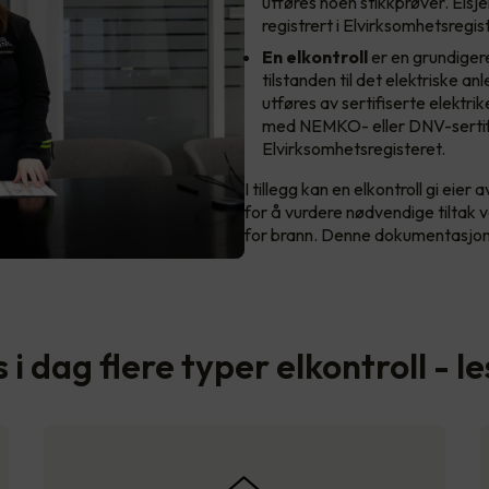
utføres noen stikkprøver. Elsje
registrert i Elvirksomhetsregis
En
elkontroll
er en grundiger
tilstanden til det elektriske a
utføres av sertifiserte elektrik
med NEMKO- eller DNV-sertifis
Elvirksomhetsregisteret.
I tillegg kan en elkontroll gi eie
for å vurdere nødvendige tiltak 
for brann. Denne dokumentasjonen
 i dag flere typer elkontroll - l