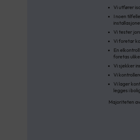
Vi utfører i
I noen tilfe
installasjo
Vi tester jor
Vi foretar k
En elkontrol
foretas ulike
Vi sjekker i
Vi kontroller
Vi lager kon
legges i bol
Majoriteten av 