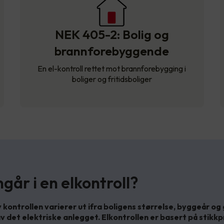
NEK 405-2: Bolig og
brannforebyggende
En el-kontroll rettet mot brannforebygging i
boliger og fritidsboliger
går i en elkontroll?
kontrollen varierer ut ifra boligens størrelse, byggeår og
v det elektriske anlegget. Elkontrollen er basert på stikkp