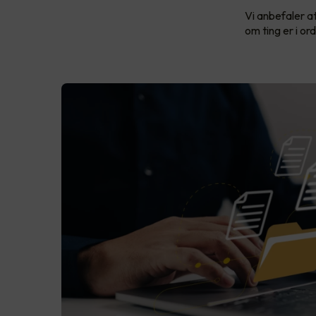
Vi anbefaler at
om ting er i or