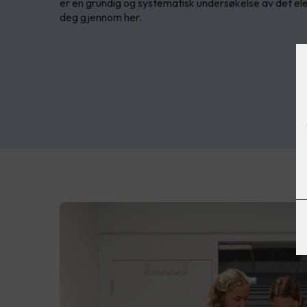
er en grundig og systematisk undersøkelse av det elek
deg gjennom her.