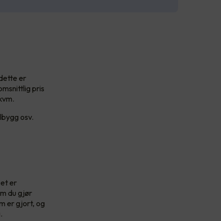
 dette er
msnittlig pris
 kvm.
lbygg osv.
Det er
Om du gjør
m er gjort, og
g.