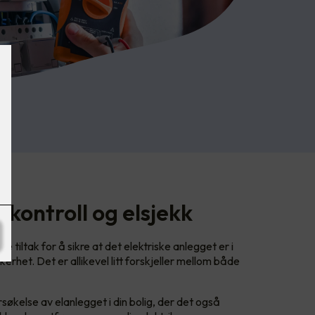
lkontroll og elsjekk
e tiltak for å sikre at det elektriske anlegget er i
kkerhet. Det er allikevel litt forskjeller mellom både
søkelse av elanlegget i din bolig, der det også