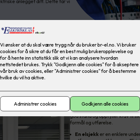
triske anlegget ditt. Dette tar vi
Hvordan skille e
En elsjekk og en elkontroll er begg
god stand og oppfyller krav til si
formål og utførelse.
En
elsjekk
er en enklere under