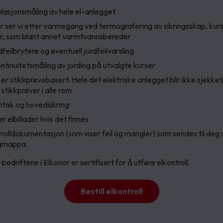
solasjonsmåling av hele el-anlegget
ller ser vi etter varmegang ved termografering av sikringsskap, kur
ner, som blant annet varmtvannsbereder
dfeilbrytere og eventuell jordfeilvarsling
ontinuitetsmåling av jording på utvalgte kurser
l er stikkprøvebasert. Hele det elektriske anlegget blir ikke sjekke
 stikkprøver i alle rom
nntak og hovedsikring
er elbillader hvis det finnes
trolldokumentasjon (som viser feil og mangler) som sendes til deg di
igmappa.
bedriftene i Elkonor er sertifisert for å utføre elkontroll.
Bestill elkontroll