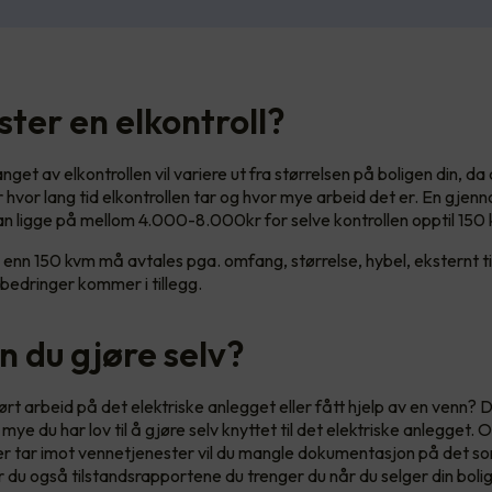
ster en elkontroll?
get av elkontrollen vil variere ut fra størrelsen på boligen din, da
hvor lang tid elkontrollen tar og hvor mye arbeid det er. En gjenno
kan ligge på mellom 4.000-8.000kr for selve kontrollen opptil 150
 enn 150 kvm må avtales pga. omfang, størrelse, hybel, eksternt ti
edringer kommer i tillegg.
n du gjøre selv?
ørt arbeid på det elektriske anlegget eller fått hjelp av en venn? 
mye du har lov til å gjøre selv knyttet til det elektriske anlegget. 
ler tar imot vennetjenester vil du mangle dokumentasjon på det so
 du også tilstandsrapportene du trenger du når du selger din boli