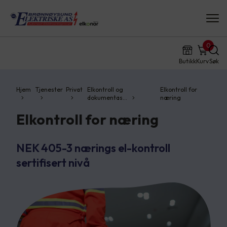
0
Butikk
Kurv
Søk
Hjem
Tjenester
Privat
Elkontroll og
Elkontroll for
dokumentas…
næring
Elkontroll for næring
NEK 405-3 nærings el-kontroll
sertifisert nivå