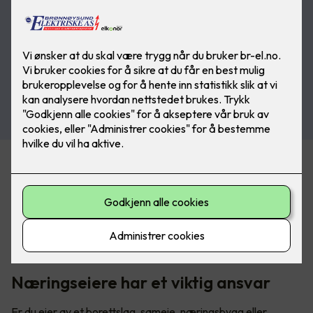
Økende krav om sertifiseringer
Det er et økende krav til å dokumentere kompetanse, og
stadig flere forsikringsselskaper, kommuner, og
bedriftseiere krever sertifiserte kontrollører iht. 405-3
næringskontroll og sertifisert el-kontrollforetak iht. 405-4.
Næringseiere har et viktig ansvar
Er du eier av et borettslag, sameie, næringsbygg eller