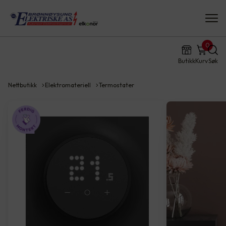
0
Butikk
Kurv
Søk
Nettbutikk
Elektromateriell
Termostater