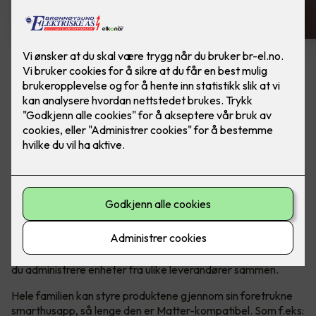
Bytte av termostat - ELKO One
Sort
Bytte av termostat, til ELKO One Matter
termostat, i fargen sort. Inkludert montering.
Den er rask og brukervennlig med forhåndsinnstillinger, og
den er enkel å installere og kontrollere. Du trenger ikke
internettforbindelse for å installere eller bruke termostatens
grunnleggende funksjoner. Når den er koblet til Matter, kan
du administrere enheter fra ulike leverandører sammen.
Hele familien kan styre produktene gjennom sin foretrukne
smarthusapp, så lenge den er Matter-kompatibel. Som f.eks: