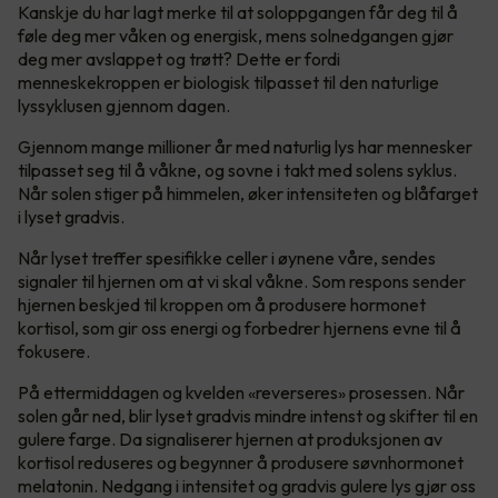
Kanskje du har lagt merke til at soloppgangen får deg til å
føle deg mer våken og energisk, mens solnedgangen gjør
deg mer avslappet og trøtt? Dette er fordi
menneskekroppen er biologisk tilpasset til den naturlige
lyssyklusen gjennom dagen.
Gjennom mange millioner år med naturlig lys har mennesker
tilpasset seg til å våkne, og sovne i takt med solens syklus.
Når solen stiger på himmelen, øker intensiteten og blåfarget
i lyset gradvis.
Når lyset treffer spesifikke celler i øynene våre, sendes
signaler til hjernen om at vi skal våkne. Som respons sender
hjernen beskjed til kroppen om å produsere hormonet
kortisol, som gir oss energi og forbedrer hjernens evne til å
fokusere.
På ettermiddagen og kvelden «reverseres» prosessen. Når
solen går ned, blir lyset gradvis mindre intenst og skifter til en
gulere farge. Da signaliserer hjernen at produksjonen av
kortisol reduseres og begynner å produsere søvnhormonet
melatonin. Nedgang i intensitet og gradvis gulere lys gjør oss