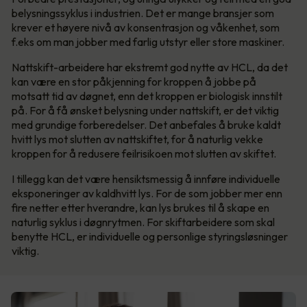
belysningssyklus i industrien. Det er mange bransjer som
krever et høyere nivå av konsentrasjon og våkenhet, som
f.eks om man jobber med farlig utstyr eller store maskiner.
Nattskift-arbeidere har ekstremt god nytte av HCL, da det
kan være en stor påkjenning for kroppen å jobbe på
motsatt tid av døgnet, enn det kroppen er biologisk innstilt
på. For å få ønsket belysning under nattskift, er det viktig
med grundige forberedelser. Det anbefales å bruke kaldt
hvitt lys mot slutten av nattskiftet, for å naturlig vekke
kroppen for å redusere feilrisikoen mot slutten av skiftet.
I tillegg kan det være hensiktsmessig å innføre individuelle
eksponeringer av kaldhvitt lys. For de som jobber mer enn
fire netter etter hverandre, kan lys brukes til å skape en
naturlig syklus i døgnrytmen. For skiftarbeidere som skal
benytte HCL, er individuelle og personlige styringsløsninger
viktig.