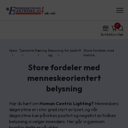
0
Butikk
Kurv
Søk
Hjem
Tjenester
Næring
Belysning for bedrift
Store fordeler med
og…
menne…
Store fordeler med
menneskeorientert
belysning
Har du hørt om
Human Centric Lighting?
Menneskers
døgnrytme er i stor grad styrt av lyset, og vår
døgnrytme kan påvirkes positivt og negativt av hvilken
belysning vi velger innendørs. Her går vi gjennom
hvorfor dette er så viktig.