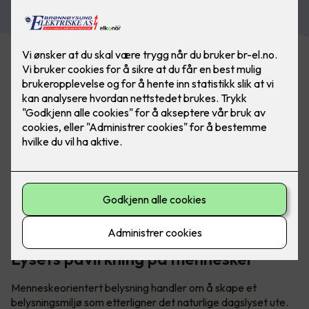
Menneskeorientert belysning (HCL) tar en helhetlig
tilnærming til å forstå hvordan lys påvirker mennesker.
Lysets påvirkning på mennesker
Menneskeorientert belysning handler om å skape et
belysningsmiljø som etterligner det naturlige dagslyset ute.