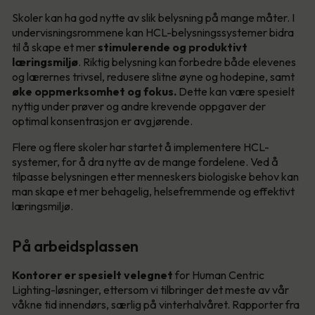
Skoler kan ha god nytte av slik belysning på mange måter. I
undervisningsrommene kan HCL-belysningssystemer bidra
til å skape et mer
stimulerende og produktivt
læringsmiljø
. Riktig belysning kan forbedre både elevenes
og lærernes trivsel, redusere slitne øyne og hodepine, samt
øke oppmerksomhet og fokus.
Dette kan være spesielt
nyttig under prøver og andre krevende oppgaver der
optimal konsentrasjon er avgjørende.
Flere og flere skoler har startet å implementere HCL-
systemer, for å dra nytte av de mange fordelene. Ved å
tilpasse belysningen etter menneskers biologiske behov kan
man skape et mer behagelig, helsefremmende og effektivt
læringsmiljø.
På arbeidsplassen
Kontorer er spesielt velegnet
for Human Centric
Lighting-løsninger, ettersom vi tilbringer det meste av vår
våkne tid innendørs, særlig på vinterhalvåret. Rapporter fra