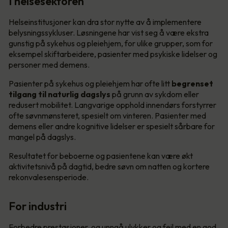
I helsesektoren
Helseinstitusjoner kan dra stor nytte av å implementere
belysningssykluser. Løsningene har vist seg å være ekstra
gunstig på sykehus og pleiehjem, for ulike grupper, som for
eksempel skiftarbeidere, pasienter med psykiske lidelser og
personer med demens.
Pasienter på sykehus og pleiehjem har ofte litt
begrenset
tilgang til naturlig dagslys
på grunn av sykdom eller
redusert mobilitet. Langvarige opphold innendørs forstyrrer
ofte søvnmønsteret, spesielt om vinteren. Pasienter med
demens eller andre kognitive lidelser er spesielt sårbare for
mangel på dagslys.
Resultatet for beboerne og pasientene kan være økt
aktivitetsnivå på dagtid, bedre søvn om natten og kortere
rekonvalesensperiode.
For industri
Forbedre prestasjoner, og unngå ulykker og feil med en god